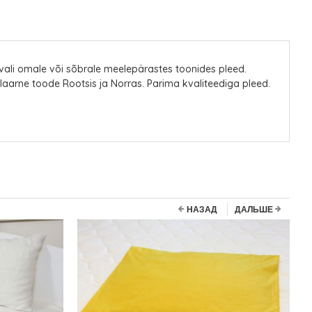
vali omale või sõbrale meelepärastes toonides pleed.
pulaarne toode Rootsis ja Norras. Parima kvaliteediga pleed.
НАЗАД
ДАЛЬШЕ