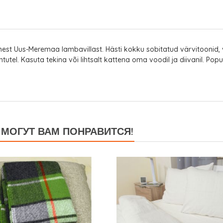
est Uus-Meremaa lambavillast. Hästi kokku sobitatud värvitoonid, 
tutel. Kasuta tekina või lihtsalt kattena oma voodil ja diivanil. Po
МОГУТ ВАМ ПОНРАВИТСЯ!