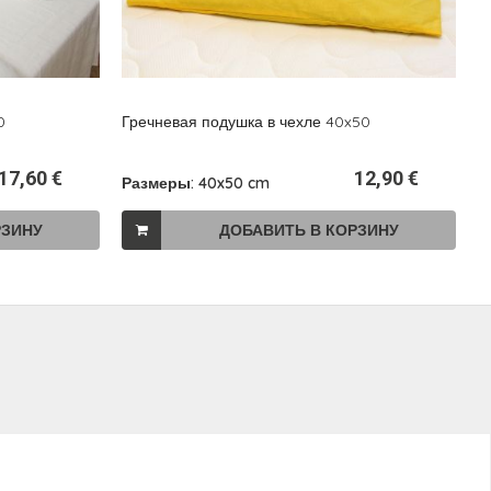
0
Гречневая подушка в чехле 40x50
Л
17,60 €
12,90 €
Размеры: 40x50 cm
Р
РЗИНУ
ДОБАВИТЬ В КОРЗИНУ