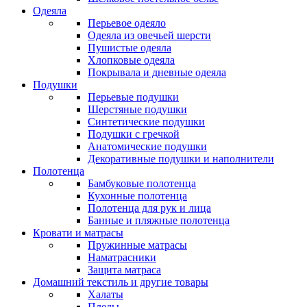
Одеяла
Перьевое одеяло
Одеяла из овечьей шерсти
Пушистые одеяла
Хлопковые одеяла
Покрывала и дневные одеяла
Подушки
Перьевые подушки
Шерстяные подушки
Синтетические подушки
Подушки с гречкой
Анатомические подушки
Декоративные подушки и наполнители
Полотенца
Бамбуковые полотенца
Кухонные полотенца
Полотенца для рук и лица
Банные и пляжные полотенца
Кровати и матрасы
Пружинные матрасы
Наматрасники
Защита матраса
Домашний текстиль и другие товары
Халаты
Пледы