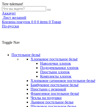
Tere tulemast!
Аккаунт
Лист желаний
Корзина покупок
0
0
0
items
0
Товар
По-русски
Toggle Nav
Постельное бельё
Хлопковое постельное бельё
Наволочки хлопок
Пододеяльники хлопок
Простыни хлопок
Комплекты хлопок
Хлопковое сатиновое постельное бельё
Бамбуковое постельное бельё
Простыни с резинкой
Фланелевое постельное бельё
Чехлы на подушки
Льняное постельное белье
Шелковое постельное белье