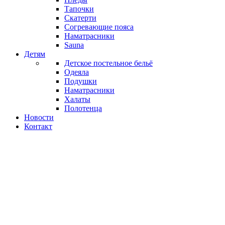
Тапочки
Скатерти
Согревающие пояса
Наматрасники
Sauna
Детям
Детское постельное бельё
Одеяла
Подушки
Наматрасники
Халаты
Полотенца
Новости
Контакт
Постельное бельё
Хлопковое постельное бельё
Наволочки хлопок
Пододеяльники хлопок
Простыни хлопок
Комплекты хлопок
Хлопковое сатиновое постельное бельё
Наволочки хлопкового сатина
Простыни хлопкового сатинa
Komplektid